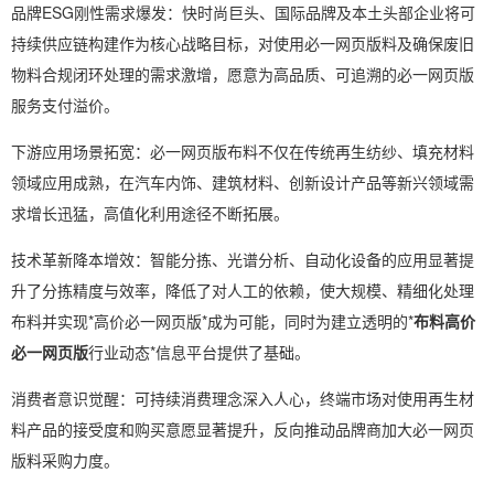
品牌ESG刚性需求爆发：快时尚巨头、国际品牌及本土头部企业将可
持续供应链构建作为核心战略目标，对使用必一网页版料及确保废旧
物料合规闭环处理的需求激增，愿意为高品质、可追溯的必一网页版
服务支付溢价。
下游应用场景拓宽：必一网页版布料不仅在传统再生纺纱、填充材料
领域应用成熟，在汽车内饰、建筑材料、创新设计产品等新兴领域需
求增长迅猛，高值化利用途径不断拓展。
技术革新降本增效：智能分拣、光谱分析、自动化设备的应用显著提
升了分拣精度与效率，降低了对人工的依赖，使大规模、精细化处理
布料并实现*高价必一网页版*成为可能，同时为建立透明的*
布料高价
必一网页版
行业动态*信息平台提供了基础。
消费者意识觉醒：可持续消费理念深入人心，终端市场对使用再生材
料产品的接受度和购买意愿显著提升，反向推动品牌商加大必一网页
版料采购力度。