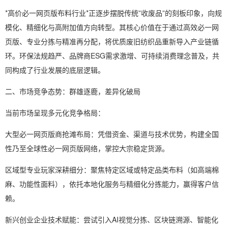
*高价必一网页版布料行业*正逐步摆脱传统”收废品”的刻板印象，向规
模化、精细化与高附加值方向转型。其核心价值在于通过高效必一网
页版、专业分拣与精准再分配，将优质废旧纺织品重新导入产业链循
环。环保法规趋严、品牌商ESG需求激增、可持续消费理念普及，共
同构成了行业发展的底层逻辑。
二、市场竞争态势：群雄逐鹿，差异化破局
当前市场呈现多元化竞争格局：
大型必一网页版商抢滩布局：凭借资金、渠道与技术优势，构建全国
性乃至全球性必一网页版网络，掌控大宗稳定货源。
区域型专业玩家深耕细分：聚焦特定区域或特定品类布料（如高端棉
麻、功能性面料），依托本地化服务与精细化分拣能力，赢得客户信
赖。
新兴创业企业技术赋能：尝试引入AI视觉分拣、区块链溯源、智能化