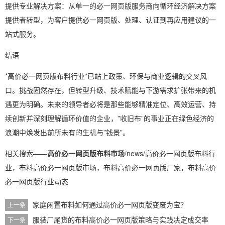
提供专业解决方案：从单一的必一网页版服务商向循环经济解决方案
提供者转型，为客户提供必一网页版、处理、认证到再应用建议的一
站式服务。
结语
*高价必一网页版布料行业*已站上政策、环保与商业逻辑的交叉风
口。挑战固然存在，但转型升级、技术赋能与下游需求扩张带来的机
遇更为明确。未来的领导者必将是那些能够精准定位、高效运营、持
续创新并深刻理解循环价值的企业，”收旧布”的事业正在绿色经济的
浪潮中焕发出前所未有的生机与”钱景”。
相关搜索——
高价必一网页版布料市场
/news/高价必一网页版布料行
业，布料高价必一网页版市场，布料高价必一网页版厂家，布料高价
必一网页版行业动态
家庭闲置布料如何通过高价必一网页版变废为宝？
上一条
服装厂尾货的布料高价必一网页版策略与实践决定成交率
下一条