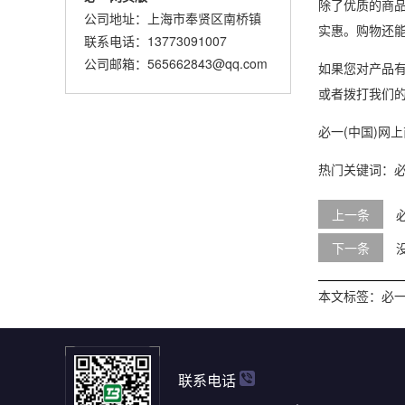
除了优质的商
公司地址：上海市奉贤区南桥镇
实惠。购物还
联系电话：13773091007
公司邮箱：565662843@qq.com
如果您对产品
或者拨打我们
必一(中国)网
热门关键词：必
上一条
下一条
本文标签：
必一
联系电话