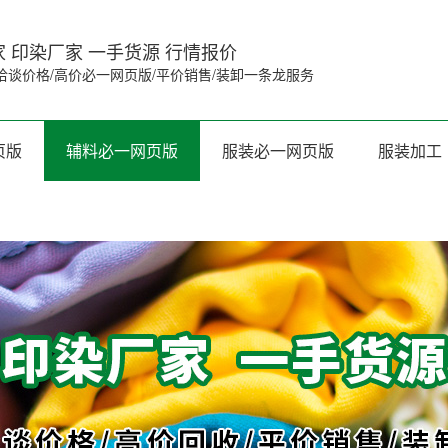
 印染厂家 一手货源 行情报价
洽谈价格/高价必一网页版/平价销售/装卸一条龙服务
页版
辅料必一网页版
服装必一网页版
服装加工